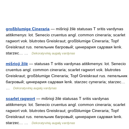
großblumige Cineraria
— mišrioji žilė statusas T sritis vardynas
atitikmenys: lot. Senecio cruentus angl. common cineraria; scarlet
ragwort vok. blutrotes Greiskraut; großblumige Cineraria; Topf
Greiskraut rus. пепельник багровый; цинерария садовая lenk.
starzec… …
Dekoratyvinių augalų vardynas
mišrioji žilė
— statusas T sritis vardynas atitikmenys: lot. Senecio
cruentus angl. common cineraria; scarlet ragwort vok. blutrotes
Greiskraut; großblumige Cineraria; Topf Greiskraut rus. пепельник
багровый; цинерария садовая lenk. starzec cyneraria; starzec…
…
Dekoratyvinių augalų vardynas
scarlet ragwort
— mišrioji žilė statusas T sritis vardynas
atitikmenys: lot. Senecio cruentus angl. common cineraria; scarlet
ragwort vok. blutrotes Greiskraut; großblumige Cineraria; Topf
Greiskraut rus. пепельник багровый; цинерария садовая lenk.
starzec… …
Dekoratyvinių augalų vardynas