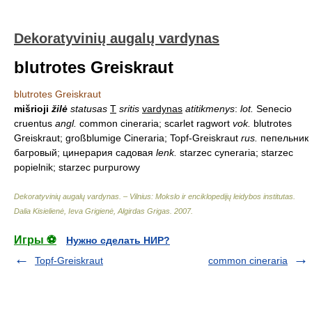
Dekoratyvinių augalų vardynas
blutrotes Greiskraut
blutrotes Greiskraut
mišrioji
žilė
statusas
T
sritis
vardynas
atitikmenys
:
lot.
Senecio
cruentus
angl.
common cineraria; scarlet ragwort
vok.
blutrotes
Greiskraut; großblumige Cineraria; Topf-Greiskraut
rus.
пепельник
багровый; цинерария садовая
lenk.
starzec cyneraria; starzec
popielnik; starzec purpurowy
Dekoratyvinių augalų vardynas. – Vilnius: Mokslo ir enciklopedijų leidybos institutas
.
Dalia Kisielienė, Ieva Grigienė, Algirdas Grigas
.
2007
.
Игры ⚽
Нужно сделать НИР?
Topf-Greiskraut
common cineraria