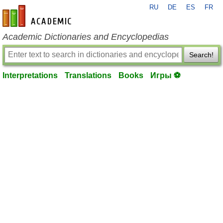
RU
DE
ES
FR
en-academic.com
Academic Dictionaries and Encyclopedias
Search!
Interpretations
Translations
Books
Игры ⚽