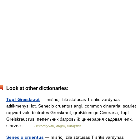
Look at other dictionaries:
Topf-Greiskraut
— mišrioji žilė statusas T sritis vardynas
atitikmenys: lot. Senecio cruentus angl. common cineraria; scarlet
ragwort vok. blutrotes Greiskraut; großblumige Cineraria; Topf
Greiskraut rus. пепельник багровый; цинерария садовая lenk.
starzec… …
Dekoratyvinių augalų vardynas
Senecio cruentus
— mišrioji žilė statusas T sritis vardynas