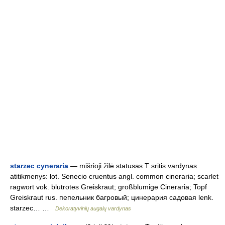
starzec cyneraria
— mišrioji žilė statusas T sritis vardynas
atitikmenys: lot. Senecio cruentus angl. common cineraria; scarlet
ragwort vok. blutrotes Greiskraut; großblumige Cineraria; Topf
Greiskraut rus. пепельник багровый; цинерария садовая lenk.
starzec… …
Dekoratyvinių augalų vardynas