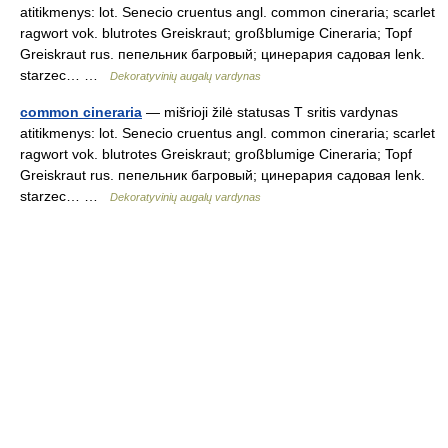
atitikmenys: lot. Senecio cruentus angl. common cineraria; scarlet
ragwort vok. blutrotes Greiskraut; großblumige Cineraria; Topf
Greiskraut rus. пепельник багровый; цинерария садовая lenk.
starzec… …
Dekoratyvinių augalų vardynas
common cineraria
— mišrioji žilė statusas T sritis vardynas
atitikmenys: lot. Senecio cruentus angl. common cineraria; scarlet
ragwort vok. blutrotes Greiskraut; großblumige Cineraria; Topf
Greiskraut rus. пепельник багровый; цинерария садовая lenk.
starzec… …
Dekoratyvinių augalų vardynas