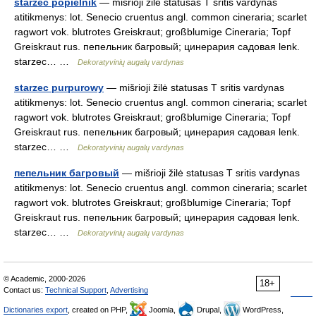
starzec popielnik
— mišrioji žilė statusas T sritis vardynas
atitikmenys: lot. Senecio cruentus angl. common cineraria; scarlet
ragwort vok. blutrotes Greiskraut; großblumige Cineraria; Topf
Greiskraut rus. пепельник багровый; цинерария садовая lenk.
starzec… …
Dekoratyvinių augalų vardynas
starzec purpurowy
— mišrioji žilė statusas T sritis vardynas
atitikmenys: lot. Senecio cruentus angl. common cineraria; scarlet
ragwort vok. blutrotes Greiskraut; großblumige Cineraria; Topf
Greiskraut rus. пепельник багровый; цинерария садовая lenk.
starzec… …
Dekoratyvinių augalų vardynas
пепельник багровый
— mišrioji žilė statusas T sritis vardynas
atitikmenys: lot. Senecio cruentus angl. common cineraria; scarlet
ragwort vok. blutrotes Greiskraut; großblumige Cineraria; Topf
Greiskraut rus. пепельник багровый; цинерария садовая lenk.
starzec… …
Dekoratyvinių augalų vardynas
© Academic, 2000-2026
18+
Contact us:
Technical Support
,
Advertising
Dictionaries export
, created on PHP,
Joomla,
Drupal,
WordPress,